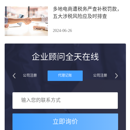
多地电商遭税务严查补税罚款，
五大涉税风险应及时排查
2024-06-26
企业顾问全天在线
账
公司注册
代理记账
公司注册
立即询价