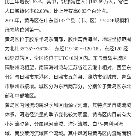
比上年增长2.63%。其中，城镇常住人口162.69万人，常住
人口城镇化率82.83%，比上年提高0.83个百分点。
2016年，黄岛区在山东省137个县（市、区）中GDP规模和
涨幅均位列第一
。
黄岛区位于胶东半岛东南部，胶州湾西海岸，地理坐标范围
为北纬35°35′～36°08′，东经119°30′～120°18′，东经120°经
线穿过辖区，全区均位于UTC+8时区内。东与青岛主城区
隔胶州湾相望，南隔海州湾与江苏省连云港市相对，西至东
分别与日照市东港区、日照市五莲县、潍坊市诸城市、青岛
市胶州市接壤。城区分为东西两部分，分别位于黄岛区东北
部和中部地区。
黄岛区内河流均属沿季风区雨源型河流，其特点是自成流域
体系，河道径流量的季节变化较为明显
。黄岛区内目前有大
小河流47条，分属风河流域
、洋河流域
、白马-吉利河流
域
、南胶莱河流域
四个流域。其中风河是黄岛区内流域面积