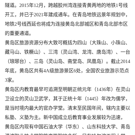
隧道
。2015年12月，跨越胶州湾连接青黄两地的地铁1号线
开工，并已于2021年建成通车。在青岛地铁远景年规划中，
地铁2号线西延也将成为连接黄岛北部城区和青岛北部市区
的重要通道。
黄岛区旅游资源分布大致可概括为四山（大珠山、小珠山、
藏马山、铁橛山）、三湾（灵山湾、龙湾、唐岛湾）、一台
（琅琊台）、三岛（灵山岛、斋堂岛、凤凰岛）。截止2014
年底，黄岛区共有4A级旅游景区6处，全国农业旅游示范点
3家。
黄岛区内教育最早可追溯至明朝正统元年（1436年）在灵山
卫设立的灵山卫武学，其于正统十年（1445）年改为儒学，
是当时境内最大的官办学堂。清末至民国年间，辖内主要以
私塾、义塾为主。新中国成立后教育事业发展较为迅速，
黄岛区内现有中国石油大学（华东）、山东科技大学、青岛