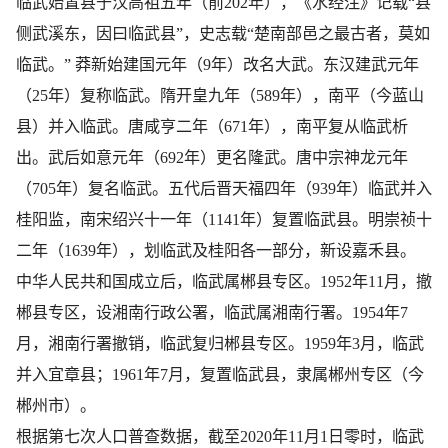
临武始置县于汉高祖五年（前202年），《水经注》记载“县
侧武溪东，因曰临武县”，史志载“楚南部邑之最古者，莫如
临武。” 莽新始建国元年（9年）改名大武。东汉建武元年
（25年）复称临武。隋开皇九年（589年），南平（今蓝山
县）并入临武。唐咸亨二年（671年），南平复从临武析
出。武后如意元年（692年）更名隆武。唐中宗神龙元年
（705年）复名临武。五代后晋天福四年（939年）临武并入
桂阳监，南宋绍兴十一年（1141年）复置临武县。明崇祯十
二年（1639年），划临武及桂阳各一部分，新设嘉禾县。
中华人民共和国成立后，临武属郴县专区。1952年11月，撤
郴县专区，设湘南行政公署，临武属湘南行署。1954年7
月，湘南行署撤销，临武复归郴县专区。1959年3月，临武
并入宜章县；1961年7月，复置临武县，隶属郴州专区（今
郴州市）。
根据第七次人口普查数据，截至2020年11月1日零时，临武