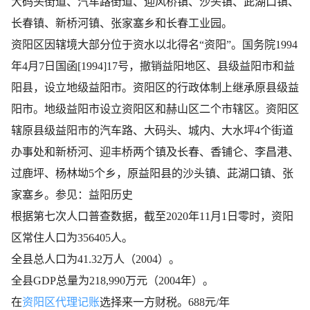
大码头街道、​汽车路街道、​迎风桥镇、​沙头镇、​茈湖口镇、​
长春镇、​新桥河镇、​张家塞乡和长春工业园。
资阳区因辖境大部分位于资水以北得名“资阳”。国务院1994
年4月7日国函[1994]17号，撤销益阳地区、县级益阳市和益
阳县，设立地级益阳市。资阳区的行政体制上继承原县级益
阳市。地级益阳市设立资阳区和赫山区二个市辖区。资阳区
辖原县级益阳市的汽车路、大码头、城内、大水坪4个街道
办事处和新桥河、迎丰桥两个镇及长春、香铺仑、李昌港、
过鹿坪、杨林坳5个乡，原益阳县的沙头镇、茈湖口镇、张
家塞乡。
参见：益阳历史
根据第七次人口普查数据，截至2020年11月1日零时，资阳
区常住人口为356405人。
全县总人口为41.32万人（2004）。
全县GDP总量为218,990万元（2004年）。
在
资阳区代理记账
选择来一方财税。688元/年