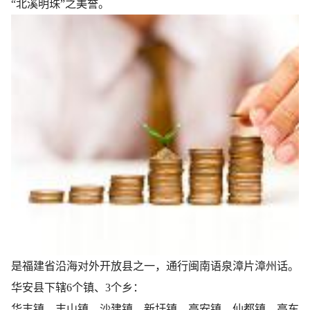
“北溪明珠”之美誉。
是福建省沿海对外开放县之一，通行闽南语泉漳片漳州话。
华安县下辖6个镇、3个乡：
华丰镇、​丰山镇、​沙建镇、​新圩镇、​高安镇、​仙都镇、​高车