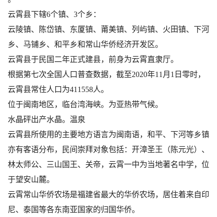
云霄县下辖6个镇、3个乡：
云陵镇、​陈岱镇、​东厦镇、​莆美镇、​列屿镇、​火田镇、​下河
乡、​马铺乡、​和平乡和常山华侨经济开发区。
云霄县于民国二年正式建县，前身为云霄直隶厅。
根据第七次全国人口普查数据，截至2020年11月1日零时，
云霄县常住人口为411558人。
位于闽南地区，临台湾海峡。为亚热带气候。
水晶砰出产水晶。温泉
云霄县所使用的主要地方语言为闽南语，和平、下河等乡镇
亦有客语分布，民间崇拜对象包括：开漳圣王（陈元光）、
林太师公、三山国王、关帝，云霄一中为当地著名中学，位
于望安山麓。
云霄常山华侨农场是福建省最大的华侨农场，居住着来自印
尼、泰国等各东南亚国家的归国华侨。