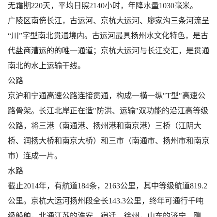
无霜期220天，平均日照2140小时，年降水量1030毫米。
广陵区南傍长江，古运河、京杭大运河、廖家沟三条河流呈
“川”字型南北贯通境内。古运河最具扬州水文化特色，是古
代盐商漕运的的唯一通道；京杭大运河与长江交汇，是贯通
南北的水上运输干线。
公路
京沪和宁通高速公路连接贯通，构成一横一纵"T型"高速公
路骨架。长江北岸正在造"防洪、运输"双功能的沿江高等级
公路，将三港（南通港、扬州港和南京港）三桥（江阴大
桥、润扬大桥和南京大桥）和三市（南通市、扬州市和南京
市）连成一片。
水路
截止2014年，有航道184条，2163公里，其中等级航道819.2
公里。京杭大运河扬州段全长143.3公里，终年可通行千吨
级船舶，北通江苏的淮安、宿迁、徐州，山东的济宁、聊