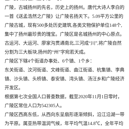
广陵，古城扬州的先名，历史上的扬州。唐代大诗人李白的
一首《送孟浩然之广陵》让广陵名扬天下。5.09平方公里的
广陵古城，现有500多处历史建筑,各类文物保护单位148个,
集中了扬州最珍贵的瑰宝。广陵区是名城扬州的中心原点。
古运河、大运河、廖家沟贯通南北,三河成“川”,将广陵自然
分割为三大板块,扬州的“州”字宛若天成。
广陵区下辖4个街道办事处、6个镇、1个乡：
东关街道、​汶河街道、​文峰街道、​曲江街道、​杭集镇、​李典
镇、​沙头镇、​头桥镇、​泰安镇、​湾头镇、​汤汪乡和广陵经济
开发区。
根据第七次全国人口普查数据，截至2020年11月1日零时，
广陵区常住人口为542305人。
广陵区西高东低，从西向东呈扇形逐渐倾斜，沿江沿湖一带
为平原。属亚热带温润气候，年平均气温14.8℃，全年平均