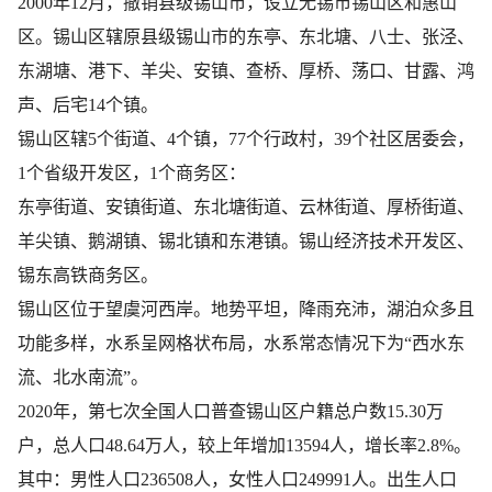
2000年12月，撤销县级锡山市，设立无锡市锡山区和惠山
区。锡山区辖原县级锡山市的东亭、东北塘、八士、张泾、
东湖塘、港下、羊尖、安镇、查桥、厚桥、荡口、甘露、鸿
声、后宅14个镇。
锡山区辖5个街道、4个镇，77个行政村，39个社区居委会，
1个省级开发区，1个商务区：
东亭街道、​安镇街道、​东北塘街道、​云林街道、​厚桥街道、​
羊尖镇、​鹅湖镇、​锡北镇和东港镇。锡山经济技术开发区、
锡东高铁商务区。
锡山区位于望虞河西岸。地势平坦，降雨充沛，湖泊众多且
功能多样，水系呈网格状布局，水系常态情况下为“西水东
流、北水南流”。
2020年，第七次全国人口普查锡山区户籍总户数15.30万
户，总人口48.64万人，较上年增加13594人，增长率2.8%。
其中：男性人口236508人，女性人口249991人。出生人口