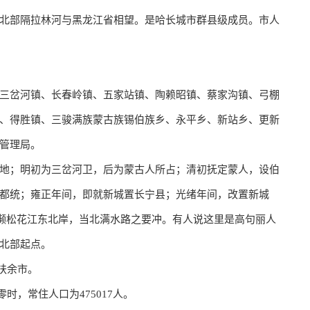
北部隔拉林河与黑龙江省相望。是哈长城市群县级成员。市人
：
​三岔河镇、​长春岭镇、​五家站镇、​陶赖昭镇、​蔡家沟镇、​弓棚
镇、​得胜镇、​三骏满族蒙古族锡伯族乡、​永平乡、​新站乡、​更新
区管理局。
地；明初为三岔河卫，后为蒙古人所占；清初抚定蒙人，设伯
都统；雍正年间，即就新城置长宁县；光绪年间，改置新城
城濒松花江东北岸，当北满水路之要冲。有人说这里是高句丽人
北部起点。
级扶余市。
时，常住人口为475017人。