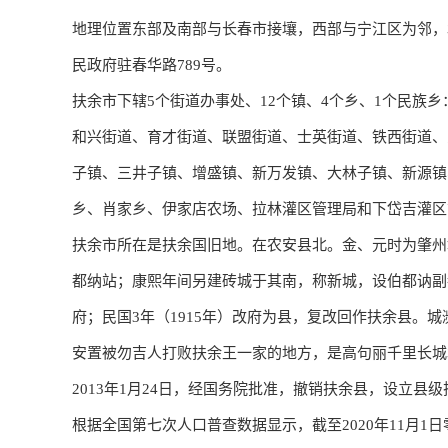
地理位置东部及南部与长春市接壤，西部与宁江区为邻，
民政府驻春华路789号。
扶余市下辖5个街道办事处、12个镇、4个乡、1个民族乡
和兴街道、​育才街道、​联盟街道、​士英街道、​铁西街道、
子镇、​三井子镇、​增盛镇、​新万发镇、​大林子镇、​新源
乡、​肖家乡、​伊家店农场、​拉林灌区管理局和下岱吉灌
扶余市所在是扶余国旧地。在农安县北。金、元时为肇州
都纳站；康熙年间另建砖城于其南，称新城，设伯都讷副
府；民国3年（1915年）改府为县，复改回作扶余县。
安置被勿吉人打败扶余王一家的地方，是高句丽千里长城
2013年1月24日，经国务院批准，撤销扶余县，设立县
根据全国第七次人口普查数据显示，截至2020年11月1日零