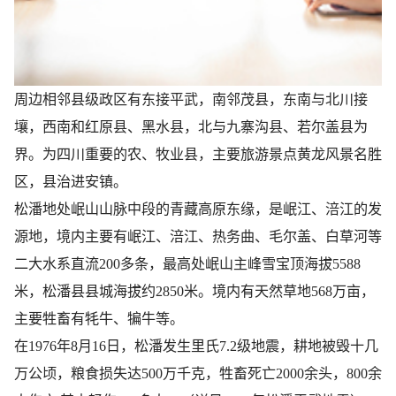
周边相邻县级政区有东接平武，南邻茂县，东南与北川接
壤，西南和红原县、黑水县，北与九寨沟县、若尔盖县为
界。为四川重要的农、牧业县，主要旅游景点黄龙风景名胜
区，县治进安镇。
松潘地处岷山山脉中段的青藏高原东缘，是岷江、涪江的发
源地，境内主要有岷江、涪江、热务曲、毛尔盖、白草河等
二大水系直流200多条，最高处岷山主峰雪宝顶海拔5588
米，松潘县县城海拔约2850米。境内有天然草地568万亩，
主要牲畜有牦牛、犏牛等。
在1976年8月16日，松潘发生里氏7.2级地震，耕地被毁十几
万公顷，粮食损失达500万千克，牲畜死亡2000余头，800余