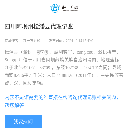
四川阿坝州松潘县代理记账
文章作者：
来一方财税
|
发布时间：
2024-10-15 17:49:01
ཟུང་ཆུ་
松潘县（藏语：
，威利转写：
zung chu
，藏语拼音：
Sungqu
）位于四川省阿坝藏族羌族自治州境内，地理坐标
介于北纬32°06′—33°09′，东经102°38′—104°15′之间；县域
面积8,486平方千米；人口74,888人（2011年），主要民族有
藏、汉、回和羌族。
内容不是您需要的？直接在线咨询代理记账相关问题，
帮您解答
我要提问