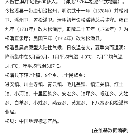
人伤亡,其中轻伤600多人。（详见1976年松潘平武地震）。
今松潘县一带唐朝设松州，明洪武十一年（1378年）并松州
卫、潘州卫，置松潘卫。清朝初年设松潘镇总兵驻守。雍正
九年（1731年）改为松潘厅，乾隆二十五年（1760年）升为
松潘直隶厅；民国三年（1914年）改为松潘县。
松潘县属高原型大陆性气候，日夜温差大，夏季爽而湿润；
降雨集中在5月至9月。1月平均气温−4.0℃，7月平均气温
14.4℃，年平均气温5.87℃。
松潘县下辖7个镇、9个乡、1个民族乡：
进安镇、​川主寺镇、​青云镇、​毛儿盖镇、​镇江关镇、​红土
镇、​小河镇、​十里回族乡、​安宏乡、​镇坪乡、​岷江乡、​大姓
乡、​白羊乡、​小姓乡、​燕云乡、​黄龙乡、​下八寨乡和松潘林
业局。
松贝：中国地理标志产品。
[
在维基数据
编
辑
]